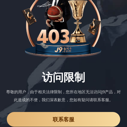
访问限制
尊敬的用户，由于相关法律限制，您所在地区无法访问J9产品，对
此造成的不便，我们深表歉意，您如有疑问请联系客服。
联系客服